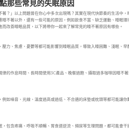
點那些常見的
失眠原因
不著
？」以上問題曾在你心中多次出現嗎？其實在現代快節奏的生活中，
慮睡不著
以外，還有一些可能的原因，例如飲食不當、缺乏運動、睡眠環
進而改善睡眠品質，以下將帶你一起來了解常見的睡不著原因有哪些。
、壓力、焦慮、憂鬱等都可能影響到睡眠品質，導致入睡困難、淺眠、早
規律的作息時間、長時間使用3C產品、晚餐過飽、攝取過多
咖啡因睡不著
，例如噪音、光線、溫度過高或過低、不合適的床墊或枕頭等都可能讓你
眠，包含疼痛、呼吸不順暢、胃食道逆流、頻尿等生理問題，都可能會干