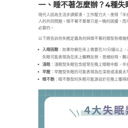
一、
睡不著怎麼辦
？4種失
現代人因為生活步調緊湊、工作壓力大，使得「
半
人的共同問題。
睡不著
不單單只是一晚的困擾，而
必要的。
以下將告訴你
失眠定義
為何與睡不著的類型有哪幾
入睡困難
：如果你躺在床上需要花30分鐘以上，
失眠可能表現為在床上輾轉反側、思緒紛飛、難
淺眠
：淺眠型失眠包含經常在晚上
睡眠中斷
、
半
早醒
：早醒型失眠的可能表現為在深夜或凌晨
太
睡不飽
：睡不飽型的失眠可能源自於在晚上獲得