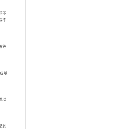
睡不
境不
醒等
或是
難以
擾到