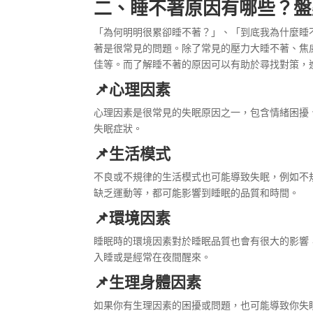
二、
睡不著原因
有哪些？盤
「為何明明
很累卻睡不著
？」、「到底我
為什麼睡
著是很常見的問題。除了常見的
壓力大睡不著
、
焦
佳等。而了解睡不著的原因可以有助於尋找對策，
📌心理因素
心理因素是很常見的失眠原因之一，包含情緒困擾
失眠症狀。
📌生活模式
不良或不規律的生活模式也可能導致失眠，例如不
缺乏運動等，都可能影響到睡眠的品質和時間。
📌環境因素
睡眠時的環境因素對於睡眠品質也會有很大的影響
入睡或是經常在夜間醒來。
📌生理身體因素
如果你有生理因素的困擾或問題，也可能導致你失