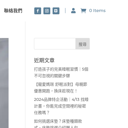
0 Items

聯絡我們
近期文章
打造孩子的完美睡眠習慣｜5個
不可忽視的關鍵步驟
【寵愛媽咪 舒眠派對】母親節
優惠開跑，換床趁現在！
2024品牌特企活動｜4/13 找睡
計畫，你能完成空間裡的秘密
任務嗎？
如何挑選床墊？床墊種類款
式、床墊挑選介紹懶人包