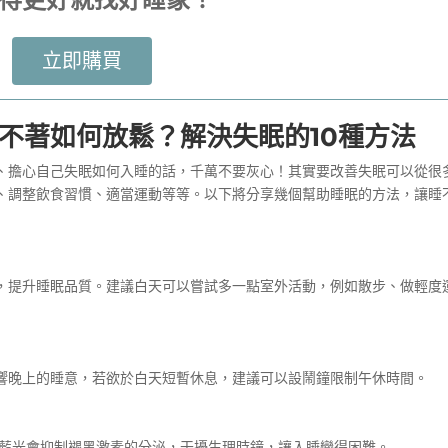
立即購買
不著如何放鬆
？解決失眠的10種方法
、擔心自己
失眠如何入睡
的話，千萬不要灰心！其實要改善失眠可以從很
、調整飲食習慣、適當運動等等。以下將分享幾個
幫助睡眠的方法
，讓睡
，提升睡眠品質。建議白天可以嘗試多一點室外活動，例如散步、做輕度
響晚上的睡意，若欲於白天短暫休息，建議可以設鬧鐘限制午休時間。
為藍光會抑制褪黑激素的分泌，干擾生理時鐘，讓入睡變得困難。