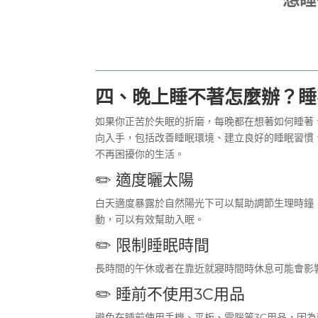
四、
晚上睡不著怎麼辦
？
睡
如果你正苦於失眠的折磨，每晚都在想著
如何睡著
向入手，包括改善睡眠環境、建立良好的睡眠習慣
不再困擾你的生活。
✏️ 適度曬太陽
白天適度暴露於自然陽光下可以幫助調節生理時鐘
動，可以有效幫助入眠。
✏️ 限制睡眠時間
長時間的午休或者在靠近就寢時間時休息可能會影
✏️ 睡前不使用3C用品
避免在睡前使用手機、平板、電腦等3C用品，因