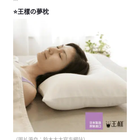
⭐
王樣の夢枕
（圖片源自：鈴木太太官方網站）