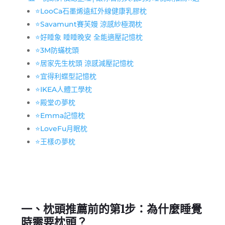
⭐LooCa石墨烯遠紅外線健康乳膠枕
⭐Savamunt賽芙嫚 涼感紗極潤枕
⭐好睡象 睡睡晚安 全能適壓記憶枕
⭐3M防蟎枕頭
⭐居家先生枕頭 涼感減壓記憶枕
⭐宜得利蝶型記憶枕
⭐IKEA人體工學枕
⭐殿堂の夢枕
⭐Emma記憶枕
⭐LoveFu月眠枕
⭐王樣の夢枕
一、
枕頭推薦
前的第1步：為什麼睡覺
時需要枕頭？