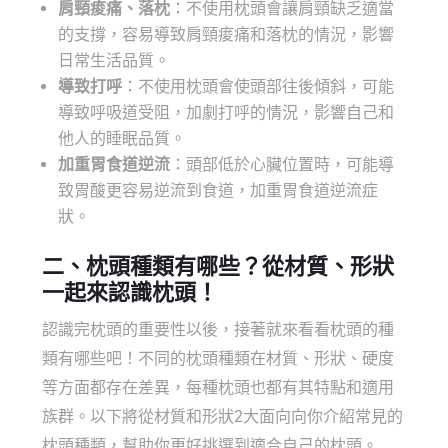
肩頸痠痛、落枕
：不使用枕頭會讓肩頸缺乏適當
的支撐，容易導致肩頸痠痛和落枕的情況，影響
日常生活品質。
導致打呼
：不使用枕頭會使頭部往後傾斜，可能
導致呼吸道受阻，加劇打呼的情況，影響自己和
他人的睡眠品質。
加重胃食道逆流
：頭部低於心臟位置時，可能導
致胃酸更容易逆流到食道，加重胃食道逆流症
狀。
二、
枕頭種類
有哪些？從材質、形狀
一起來認識枕頭！
認識完枕頭的重要性以後，接著就來看看枕頭的種
類有哪些吧！不同的枕頭種類在材質、形狀、硬度
等方面都存在差異，每種枕頭也都有其特點和適用
族群。以下將從材質和形狀2大面向向你介紹常見的
枕頭種類，幫助你更好挑選到適合自己的枕頭。