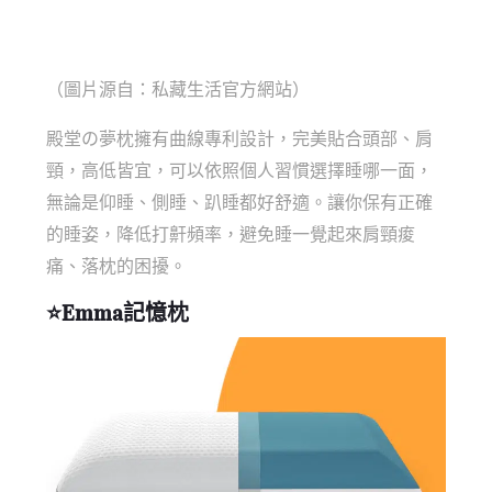
（圖片源自：私藏生活官方網站）
殿堂の夢枕擁有曲線專利設計，完美貼合頭部、肩
頸，高低皆宜，可以依照個人習慣選擇睡哪一面，
無論是仰睡、側睡、趴睡都好舒適。讓你保有正確
的睡姿，降低打鼾頻率，避免睡一覺起來肩頸痠
痛、落枕的困擾。
⭐
Emma記憶枕