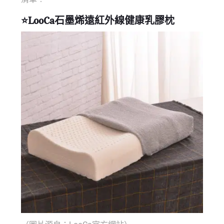
⭐
LooCa石墨烯遠紅外線健康乳膠枕