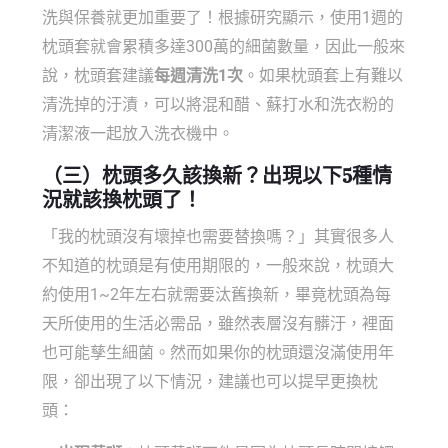
洗與保養就更加重要了！根據研究顯示，使用1週的
枕頭套就會累積多達300萬的細菌數量，因此一般來
說，枕頭套建議
每週清洗1次
。如果枕頭套上有難以
清洗掉的汙漬，可以將混和醋、蘇打水和洗衣粉的
清潔液一起放入洗衣機中。
（三）枕頭多久該換新？出現以下5種情
況就該換枕頭了！
「我的枕頭沒有壞掉也需要替換嗎？」其實很多人
不知道的枕頭是有使用期限的，一般來說，枕頭大
約使用1~2年左右就需要汰舊換新，畢竟枕頭為每
天所使用的生活必需品，雖然表層沒有髒汙，裡面
也可能孳生細菌。然而如果你的枕頭還沒滿使用年
限，卻出現了以下情況，建議也可以提早更換枕
頭：