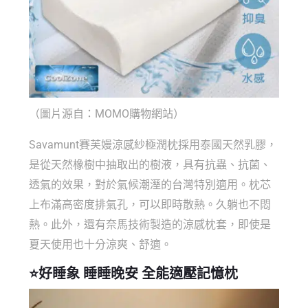
（圖片源自：MOMO購物網站）
Savamunt賽芙嫚涼感紗極潤枕採用泰國天然乳膠，
是從天然橡樹中抽取出的樹液，具有抗蟲、抗菌、
透氣的效果，對於氣候潮溼的台灣特別適用。枕芯
上布滿高密度排氣孔，可以即時散熱。久躺也不悶
熱。此外，還有奈馬技術製造的涼感枕套，即使是
夏天使用也十分涼爽、舒適。
⭐
好睡象
睡睡晚安 全能適壓記憶枕