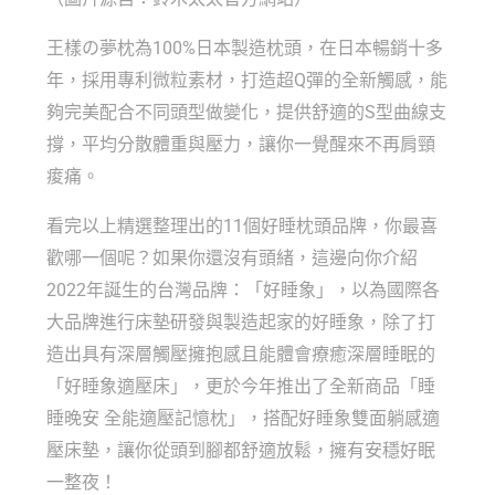
王樣の夢枕為100%日本製造枕頭，在日本暢銷十多
年，採用專利微粒素材，打造超Q彈的全新觸感，能
夠完美配合不同頭型做變化，提供舒適的S型曲線支
撐，平均分散體重與壓力，讓你一覺醒來不再肩頸
痠痛。
看完以上精選整理出的11個好睡枕頭品牌，你最喜
歡哪一個呢？如果你還沒有頭緒，這邊向你介紹
2022年誕生的台灣品牌：「好睡象」，以為國際各
大品牌進行床墊研發與製造起家的好睡象，除了打
造出具有深層觸壓擁抱感且能體會療癒深層睡眠的
「好睡象適壓床」，更於今年推出了全新商品「睡
睡晚安 全能適壓記憶枕」，搭配好睡象雙面躺感適
壓床墊，讓你從頭到腳都舒適放鬆，擁有安穩好眠
一整夜！