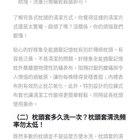
結塊，洗後只需曬乾殺菌即可。
了解完各式枕頭的清潔方式，你覺得這樣的清潔方
式還是太繁複、麻煩了嗎？沒關係，你的煩惱我們
都懂！
貼心的好睡象全能適壓記憶枕有別於傳統枕頭，有
容易泛黃、不易清潔的問題，好睡象全能適壓記憶
枕外層嚴選物理性防蟎表布，阻隔討厭的塵蟎與令
人懊惱的過敏原，讓你每晚睡得安穩香甜；內裡表
布則有效防止枕芯氧化。此外，特別設計的拉鍊式
布套也讓清潔工作變得更簡單輕鬆，同時延長枕頭
使用壽命。
（二）
枕頭套多久洗一次
？
枕頭套清洗
頻
率勿太低！
既然多數的枕頭並不是這麼方便水洗，枕頭套的清