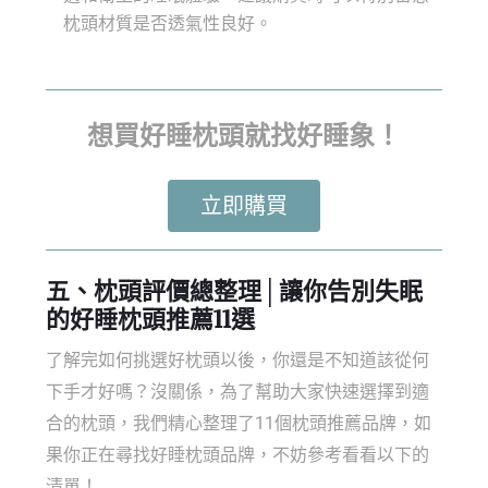
枕頭材質是否透氣性良好。
想買好睡枕頭就找好睡象！
立即購買
五、
枕頭評價
總整理│讓你告別失眠
的
好睡枕頭推薦
11選
了解完如何挑選好枕頭以後，你還是不知道該從何
下手才好嗎？沒關係，為了幫助大家快速選擇到適
合的枕頭，我們精心整理了11個
枕頭推薦品牌
，如
果你正在尋找好睡
枕頭品牌
，不妨參考看看以下的
清單！