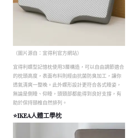
（圖片源自：宜得利官方網站）
宜得利蝶型記憶枕使用3層構造，可以自由調節適合
的枕頭高度，表面布料則經由抗菌防臭加工，讓你
透氣清爽一整晚。此外蝶形設計更符合各式睡姿，
無論是側睡、仰睡，頭頸部都能得到良好支撐，有
助於保持頸椎自然排列。
⭐
IKEA人體工學枕