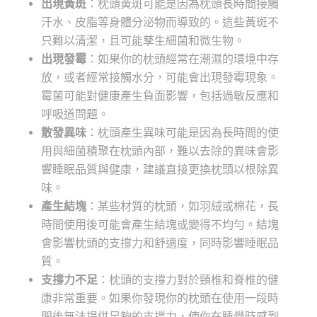
出現黃斑
：枕頭黃斑可能是因為枕頭長時間接觸
汗水、皮脂等身體分泌物而導致的。這些黃斑不
只難以清潔，且可能孳生細菌和微生物。
出現發霉
：如果你的枕頭經常在潮濕的環境中存
放，或者經常接觸水分，可能會出現發霉現象。
霉菌可能對健康產生負面影響，包括過敏反應和
呼吸道問題。
散發異味
：枕頭產生異味可能是因為長時間的使
用與細菌積聚在枕頭內部，難以去除的異味會影
響睡眠品質與健康，建議直接更換枕頭以根除異
味。
產生結塊
：某些材質的枕頭，如羽絨或棉花，長
時間使用後可能會產生結塊或變得不均勻。結塊
會影響枕頭的支撐力和舒適度，同時影響睡眠品
質。
支撐力不足
：枕頭的支撐力對於頸椎和脊椎的健
康非常重要。如果你發現你的枕頭在使用一段時
間後無法提供足夠的支撐力，使你在睡覺時感到