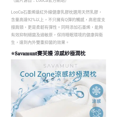
（圖片源自：LooCa官方網站）
LooCa石墨烯遠紅外線健康乳膠枕選用天然乳膠，
含量高達92%以上，不只擁有Q彈的觸感，高密度支
撐肩頸，更是柔韌有彈性。同時添加石墨烯，能夠
有效抑制細菌及過敏原，保持睡眠環境的健康與衛
生，達到內外雙重抑菌的效果。
⭐
Savamunt賽芙嫚
涼感紗極潤枕