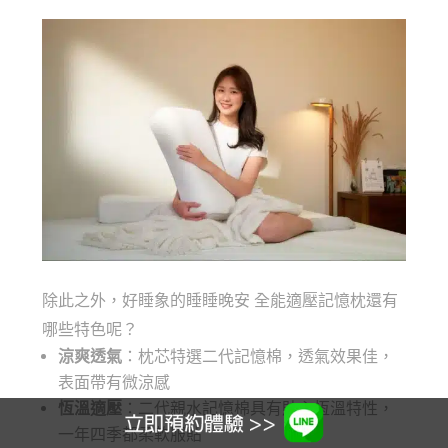
除此之外，好睡象的睡睡晚安 全能適壓記憶枕還有
哪些特色呢？
涼爽透氣
：枕芯特選二代記憶棉，透氣效果佳，
表面帶有微涼感
恆溫適壓
：二代親水記憶棉具有貼心恆溫特性，
一年四季都柔軟服貼