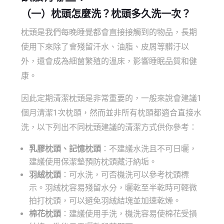
（一）
枕頭怎麼洗
？
枕頭多久洗一次
？
枕頭是我們每晚睡覺都會直接接觸到的物品，長期
使用下來除了會殘留汗水、油脂、皮屑等髒汙以
外，還會成為細菌繁殖的溫床，影響睡眠品質和健
康。
因此定期清潔枕頭是非常重要的，一般來說會建議1
個月清潔1次枕頭，然而並非所有枕頭都適合直接水
洗，以下列出不同枕頭建議的清潔方式供你參考：
乳膠枕頭、記憶枕頭
：不建議水洗且不可日曬，
建議使用保潔墊預防枕頭藏汙納垢。
羽絨枕頭
：可水洗，可否機洗可以參考枕頭標
示。羽絨枕容易殘留水分，曬乾至半乾時可輕微
拍打枕頭，可以避免羽絨結塊並加速乾燥。
棉花枕頭
：建議使用手洗，機洗容易使棉花受損