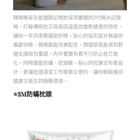
睡睡晚安全能適壓記憶枕採用嚴選的2代親水記憶
棉，打破傳統枕芯容易因溫度改變軟硬度的特性，
讓你一年四季都服貼好睡。貼心的弧形設計無論你
偏愛仰睡、側睡都能完美配合，頭頸部皆能得到舒
適支撐與包覆感。內外雙層布套不只防止枕芯氧
化，同時還能
防蟎、抗過敏，貼心的拉鍊式布套設
計，更讓枕頭清潔工作簡單又便利，讓你輕鬆維持
健康又衛生的睡眠環境。
⭐
3M防蟎枕頭