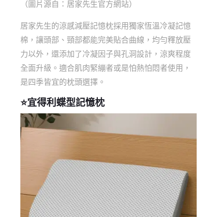
（圖片源自：居家先生官方網站）
居家先生的涼感減壓記憶枕採用獨家恆溫冷凝記憶
棉，讓頭部、頸部都能完美貼合曲線，均勻釋放壓
力以外，還添加了冷凝因子與孔洞設計，涼爽程度
全面升級。適合肌肉緊繃者或是怕熱怕悶者使用，
是四季皆宜的枕頭選擇。
⭐
宜得利蝶型記憶枕