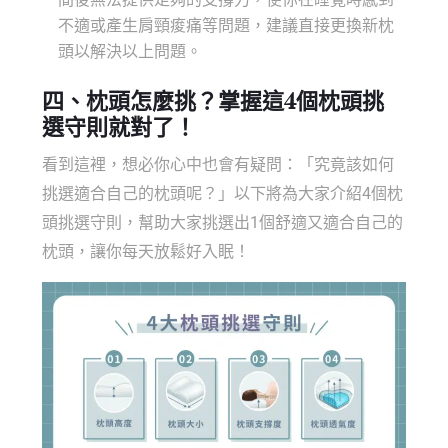
不適或產生肩頸痠痛等問題，建議直接更換新枕
頭以解決以上問題。
四、
枕頭怎麼挑
？掌握這4個
枕頭挑
選
守則就對了！
看到這裡，想必你心中也會有疑問：「究竟該如何
挑選適合自己的枕頭呢？」以下將為大家介紹4個枕
頭挑選守則，幫助大家挑選出1個舒適又適合自己的
枕頭，讓你每天放鬆好入眠！