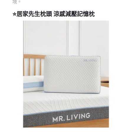
境。
⭐
居家先生枕頭
涼感減壓記憶枕