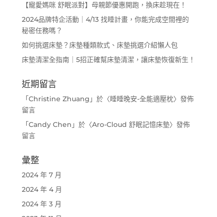
【寵愛媽咪 舒眠派對】母親節優惠開跑，換床趁現在！
2024品牌特企活動｜4/13 找睡計畫，你能完成空間裡的
秘密任務嗎？
如何挑選床墊？床墊種類款式、床墊挑選介紹懶人包
床墊清潔全指南｜5招正確幫床墊清潔，讓床墊恢復新生！
近期留言
「
Christine Zhuang
」於〈
睡睡晚安-全能適壓枕
〉發佈
留言
「
Candy Chen
」於〈
Aro-Cloud 舒眠記憶床墊
〉發佈
留言
彙整
2024 年 7 月
2024 年 4 月
2024 年 3 月