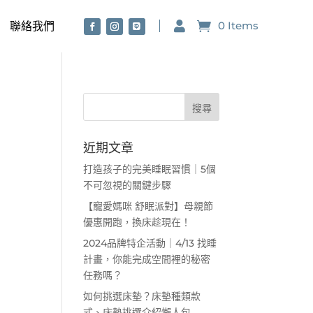
0 Items

聯絡我們
近期文章
打造孩子的完美睡眠習慣｜5個
不可忽視的關鍵步驟
【寵愛媽咪 舒眠派對】母親節
優惠開跑，換床趁現在！
2024品牌特企活動｜4/13 找睡
計畫，你能完成空間裡的秘密
任務嗎？
如何挑選床墊？床墊種類款
式、床墊挑選介紹懶人包