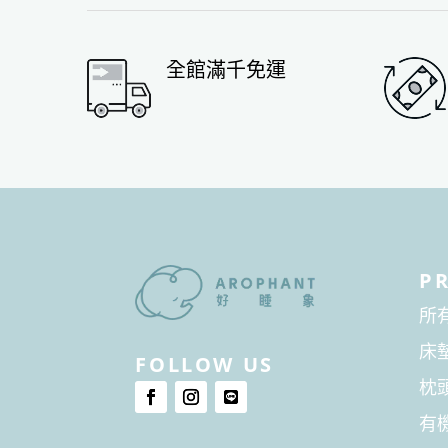
全館滿千免運
P
所
床
FOLLOW US
枕
有