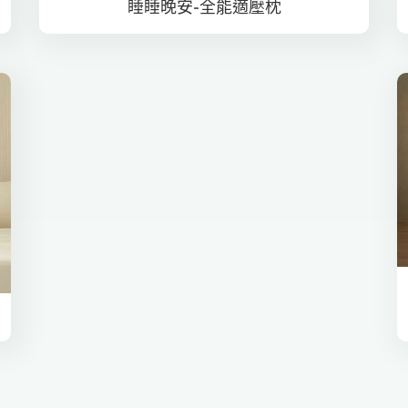
睡睡晚安-全能適壓枕