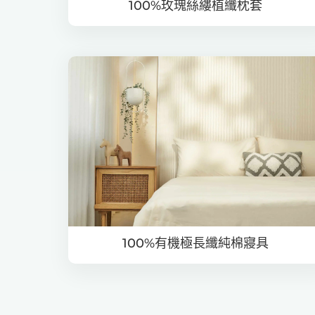
100%玫瑰絲縷植纖枕套
100%有機極長纖純棉寢具