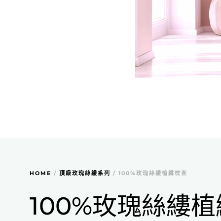
HOME
/
頂級玫瑰絲縷系列
/ 100%玫瑰絲縷植纖枕套
100%玫瑰絲縷