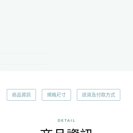
縷
植
纖
枕
套
數
量
商品資訊
規格尺寸
送貨及付款方式
DETAIL