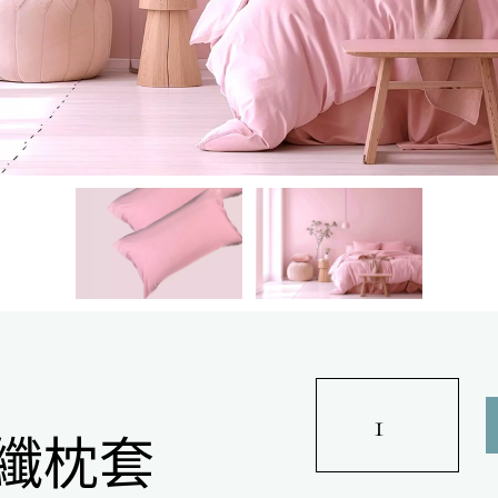
100%
玫
植纖枕套
瑰
絲